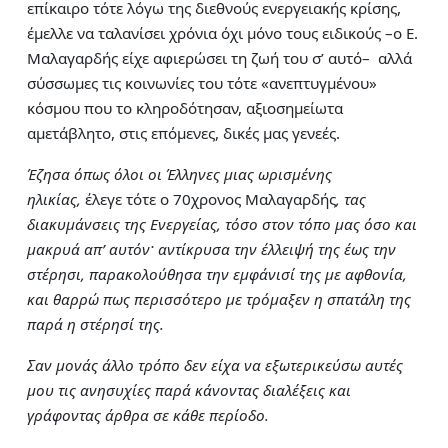
επίκαιρο τότε λόγω της διεθνούς ενεργειακής κρίσης,
έμελλε να ταλανίσει χρόνια όχι μόνο τους ειδικούς –ο Ε.
Μαλαγαρδής είχε αφιερώσει τη ζωή του σ’ αυτό– αλλά
σύσσωμες τις κοινωνίες του τότε «ανεπτυγμένου»
κόσμου που το κληροδότησαν, αξιοσημείωτα
αμετάβλητο, στις επόμενες, δικές μας γενεές.
Έζησα όπως όλοι οι Έλληνες μιας ωρισμένης
ηλικίας,
έλεγε τότε ο 70χρονος Μαλαγαρδής
, τας
διακυμάνσεις της Ενεργείας, τόσο στον τόπο μας όσο και
μακρυά απ’ αυτόν· αντίκρυσα την έλλειψή της έως την
στέρησι, παρακολούθησα την εμφάνισί της με αφθονία,
και θαρρώ πως περισσότερο με τρόμαξεν η σπατάλη της
παρά η στέρησί της.
Σαν μονάς άλλο τρόπο δεν είχα να εξωτερικεύσω αυτές
μου τις ανησυχίες παρά κάνοντας διαλέξεις και
γράφοντας άρθρα σε κάθε περίοδο.