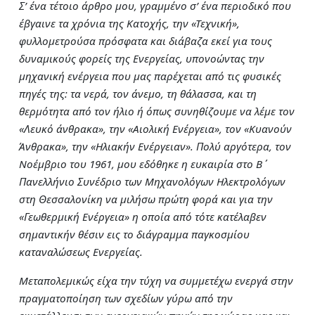
Σ’ ένα τέτοιο άρθρο μου, γραμμένο σ’ ένα περιοδικό που
έβγαινε τα χρόνια της Κατοχής, την «Τεχνική»,
φυλλομετρούσα πρόσφατα και διάβαζα εκεί για τους
δυναμικούς φορείς της Ενεργείας, υπονοώντας την
μηχανική ενέργεια που μας παρέχεται από τις φυσικές
πηγές της: τα νερά, τον άνεμο, τη θάλασσα, και τη
θερμότητα από τον ήλιο ή όπως συνηθίζουμε να λέμε τον
«Λευκό άνθρακα», την «Αιολική Ενέργεια», τον «Κυανούν
Άνθρακα», την «Ηλιακήν Ενέργειαν». Πολύ αργότερα, τον
Νοέμβριο του 1961, μου εδόθηκε η ευκαιρία στο Β΄
Πανελλήνιο Συνέδριο των Μηχανολόγων Ηλεκτρολόγων
στη Θεσσαλονίκη να μιλήσω πρώτη φορά και για την
«Γεωθερμική Ενέργεια» η οποία από τότε κατέλαβεν
σημαντικήν θέσιν εις το διάγραμμα παγκοσμίου
καταναλώσεως Ενεργείας.
Μεταπολεμικώς είχα την τύχη να συμμετέχω ενεργά στην
πραγματοποίηση των σχεδίων γύρω από την