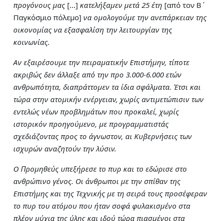
προγόνους μας
[…]
κατελήξαμεν μετά 25 έτη
[από τον Β΄
Παγκόσμιο πόλεμο]
να ομολογούμε την ανεπάρκειαν της
οικονομίας να εξασφαλίση την λειτουργίαν της
κοινωνίας.
Αν εξαιρέσουμε την πειραματικήν Επιστήμην, τίποτε
ακριβώς δεν άλλαξε από την προ 3.000-6.000 ετών
ανθρωπότητα, διαπράττομεν τα ίδια σφάλματα. Έτσι και
τώρα στην ατομικήν ενέργειαν, χωρίς αντιμετώπισιν των
εντελώς νέων προβλημάτων που προκαλεί, χωρίς
ιστορικόν προηγούμενο, με προγραμματιστάς
σχεδιάζοντας προς το άγνωστον, αι Κυβερνήσεις των
ισχυρών αναζητούν την λύσιν.
Ο Προμηθεύς υπεξήρεσε το πυρ και το εδώρισε στο
ανθρώπινο γένος. Οι άνθρωποι με την σπίθαν της
Επιστήμης και της Τεχνικής με τη σειρά τους προσέφεραν
το πυρ του ατόμου που ήταν σοφά φυλακισμένο στα
πλέον μύχια της ύλης και ιδού τώρα πιασμένοι στα