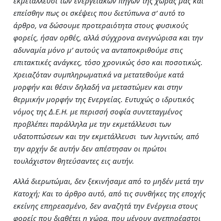
εκμετάλλευσι των ενεργειακών πηγών της χώρας μας και
επείσθην πως οι σκέψεις που διετύπωνα σ’ αυτό το
άρθρο, να δώσουμε προτεραιότητα στους φυσικούς
φορείς, ήσαν ορθές, αλλά σύγχρονα ανεγνώρισα και την
αδυναμία μόνο μ’ αυτούς να ανταποκριθούμε στις
επιτακτικές ανάγκες, τόσο χρονικώς όσο και ποσοτικώς.
Χρειαζόταν συμπληρωματικά να μετατεθούμε κατά
μορφήν και θέσιν δηλαδή να μεταστώμεν και στην
θερμικήν μορφήν της Ενεργείας. Ευτυχώς ο ιδρυτικός
νόμος της Δ.Ε.Η. με περισσή σοφία συντεταγμένος
προβλέπει παράλληλα με την εκμετάλλευσι των
υδατοπτώσεων και την εκμετάλλευσι των λιγνιτών, από
την αρχήν δε αυτήν δεν απέστησαν οι πρώτοι
τουλάχιστον θητεύσαντες εις αυτήν.
Αλλά διερωτώμαι, δεν ξεκινήσαμε από το μηδέν μετά την
Κατοχή; Και το άρθρο αυτό, από τις συνθήκες της εποχής
εκείνης επηρεασμένο, δεν αναζητά την Ενέργεια στους
φορείς που διαθέτει η χώρα, που μένουν ανεπηρέαστοι