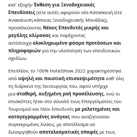
κατ’ εξοχήν
Έκθεση για Ξενοδοχειακές
Επενδύσεις
(είτε αυτές αφορούν νέα Κατασκευή είτε
Ανακαίνιση κάποιας Ξενοδοχειακής Μονάδας),
προσελκύοντας
Νέους Επενδυτές μικρής και
μεγάλης κλίμακας
και παρέχοντας
αντίστοιχα
ολοκληρωμένο φάσμα προτάσεων
και
πληροφοριών
για την υλοποίηση των επενδυτικών
σχεδίων.
Επιπλέον, το 100% HotelShow 2022 χαρακτηρίστηκε
από
υψηλή και ποιοτική επισκεψιμότητα
καθ’ όλη
τη διάρκεια της λειτουργίας του, αφού υπήρχε
μια
σταθερή, αυξημένη ροή προσέλευσης
, ενώ οι
επισκέπτες ήταν στο σύνολό τους Επαγγελματίες του
Τουρισμού και Νέοι Επενδυτές
με μελετημένες και
καταγεγραμμένες ανάγκες
που αναζητούσαν
συγκεκριμένες λύσεις, με αποτέλεσμα να
διενεργηθούν
αποτελεσματικές επαφές
με τους