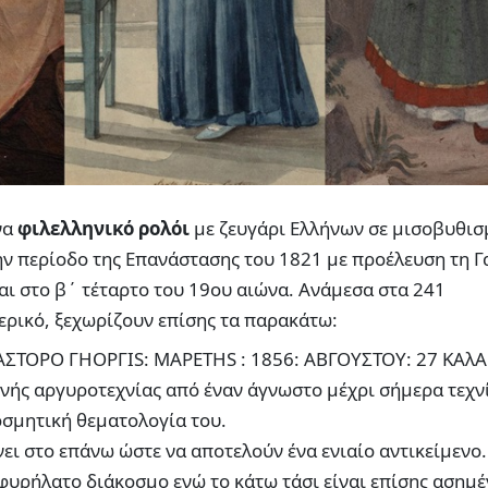
να
φιλελληνικό ρολόι
με ζευγάρι Ελλήνων σε μισοβυθισ
ν περίοδο της Επανάστασης του 1821 με προέλευση τη Γ
ται στο β΄ τέταρτο του 19ου αιώνα. Ανάμεσα στα 241
ερικό, ξεχωρίζουν επίσης τα παρακάτω:
«ΜΑΣΤΟΡΟ ΓΗΟΡΓΙS: ΜΑΡΕΤΗS : 1856: ΑΒΓΟΥΣΤΟΥ: 27 ΚΑλ
ινής αργυροτεχνίας από έναν άγνωστο μέχρι σήμερα τεχνί
οσμητική θεματολογία του.
ώνει στο επάνω ώστε να αποτελούν ένα ενιαίο αντικείμενο
σφυρήλατο διάκοσμο ενώ το κάτω τάσι είναι επίσης ασημέ