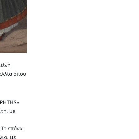
μένη
αλλία όπου
ΑΡΗΤΗS»
τη, με
. Το επάνω
νιο, με