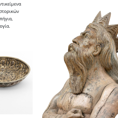
ντικείμενα
ιστορικών
πήγια,
ογία.