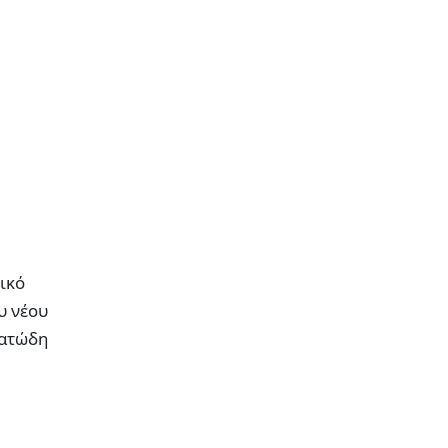
ικό
υ νέου
ματώδη