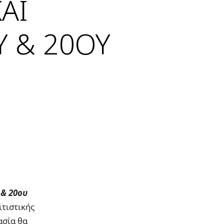
ΑΙ
Υ & 20ΟΥ
 & 20ου
ιτιστικής
ασία θα