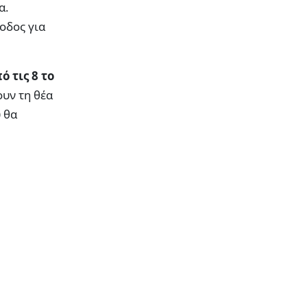
α.
οδος για
ό τις 8 το
ουν τη θέα
 θα