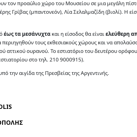
ουν τον προαύλιο χώρο του Μουσείου σε μια μεγάλη πίστ
ρης Γρίβας (μπαντονεόν), Λία Σελαλμαζίδη (βιολί). Η είσ
ό
έως τα μεσάνυχτα
και η είσοδος θα είναι
ελεύθερη απ
να περιηγηθούν τους εκθεσιακούς χώρους και να απολαύσ
ού αττικού ουρανού. Το εστιατόριο του δευτέρου ορόφου
 εστιατορίου στο τηλ. 210 9000915).
πό την αιγίδα της Πρεσβείας της Αργεντινής.
OLIS
ΟΠΟΛΗΣ