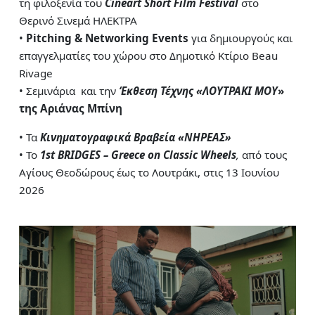
τη φιλοξενία του
Cineart Short Film Festival
στο
Θερινό Σινεμά ΗΛΕΚΤΡΑ
•
Pitching & Networking Events
για δημιουργούς και
επαγγελματίες του χώρου στο Δημοτικό Κτίριο Beau
Rivage
• Σεμινάρια και την
‘Εκθεση Τέχνης «ΛΟΥΤΡΑΚΙ ΜΟΥ
»
της Αριάνας Μπίνη
• Τα
Κινηματογραφικά Βραβεία «ΝΗΡΕΑΣ»
• Το
1st BRIDGES – Greece on Classic Wheels
,
από τους
Αγίους Θεοδώρους έως το Λουτράκι, στις 13 Ιουνίου
2026