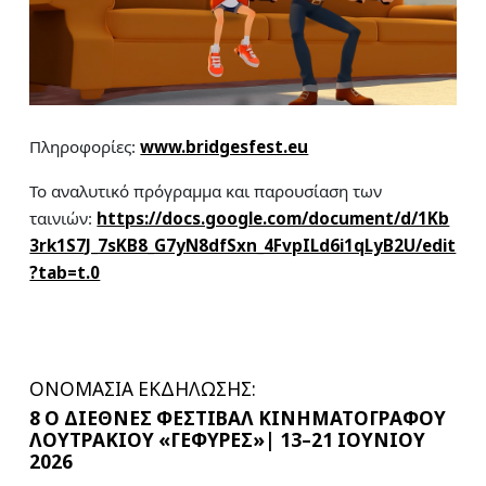
Πληροφορίες:
www.bridgesfest.eu
Το αναλυτικό πρόγραμμα και παρουσίαση των
ταινιών:
https://docs.google.com/document/d/1Kb
3rk1S7J_7sKB8_G7yN8dfSxn_4FvpILd6i1qLyB2U/edit
?tab=t.0
ΟΝΟΜΑΣΙΑ ΕΚΔΗΛΩΣΗΣ:
8 Ο ΔΙΕΘΝΕΣ ΦΕΣΤΙΒΑΛ ΚΙΝΗΜΑΤΟΓΡΑΦΟΥ
ΛΟΥΤΡΑΚΙΟΥ «ΓΕΦΥΡΕΣ»| 13–21 ΙΟΥΝΙΟΥ
2026