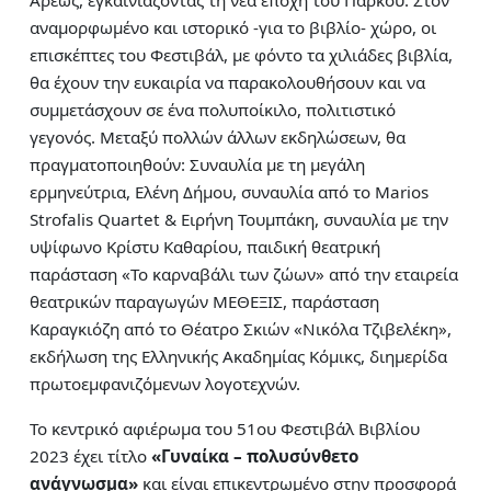
Άρεως, εγκαινιάζοντας τη νέα εποχή του Πάρκου. Στον
αναμορφωμένο και ιστορικό -για το βιβλίο- χώρο, οι
επισκέπτες του Φεστιβάλ, με φόντο τα χιλιάδες βιβλία,
θα έχουν την ευκαιρία να παρακολουθήσουν και να
συμμετάσχουν σε ένα πολυποίκιλο, πολιτιστικό
γεγονός. Μεταξύ πολλών άλλων εκδηλώσεων, θα
πραγματοποιηθούν: Συναυλία με τη μεγάλη
ερμηνεύτρια, Ελένη Δήμου, συναυλία από το Marios
Strofalis Quartet & Ειρήνη Τουμπάκη, συναυλία με την
υψίφωνο Κρίστυ Καθαρίου, παιδική θεατρική
παράσταση «Το καρναβάλι των ζώων» από την εταιρεία
θεατρικών παραγωγών ΜΕΘΕΞΙΣ, παράσταση
Καραγκιόζη από το Θέατρο Σκιών «Νικόλα Τζιβελέκη»,
εκδήλωση της Ελληνικής Ακαδημίας Κόμικς, διημερίδα
πρωτοεμφανιζόμενων λογοτεχνών.
Το κεντρικό αφιέρωμα του 51ου Φεστιβάλ Βιβλίου
2023 έχει τίτλο
«
Γυναίκα – πολυσύνθετο
ανάγνωσμα»
και είναι επικεντρωμένο στην προσφορά