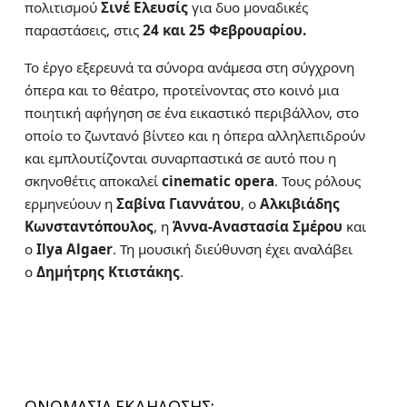
πολιτισμού
Σινέ Ελευσίς
για δυο μοναδικές
παραστάσεις, στις
24 και 25 Φεβρουαρίου.
Το έργο εξερευνά τα σύνορα ανάμεσα στη σύγχρονη
όπερα και το θέατρο, προτείνοντας στο κοινό μια
ποιητική αφήγηση σε ένα εικαστικό περιβάλλον, στο
οποίο το ζωντανό βίντεο και η όπερα αλληλεπιδρούν
και εμπλουτίζονται συναρπαστικά σε αυτό που η
σκηνοθέτις αποκαλεί
cinematic
opera
. Τους ρόλους
ερμηνεύουν η
Σαβίνα Γιαννάτου
, ο
Αλκιβιάδης
Κωνσταντόπουλος
, η
Άννα-Αναστασία Σμέρου
και
ο
Ilya
Algaer
. Τη μουσική διεύθυνση έχει αναλάβει
ο
Δημήτρης Κτιστάκης
.
ΟΝΟΜΑΣΙΑ ΕΚΔΗΛΩΣΗΣ: