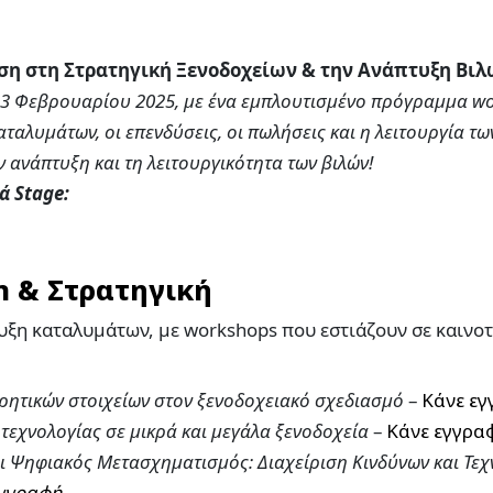
αση στη Στρατηγική Ξενοδοχείων & την Ανάπτυξη Βι
-23 Φεβρουαρίου 2025, με ένα εμπλουτισμένο πρόγραμμα w
ταλυμάτων, οι επενδύσεις, οι πωλήσεις και η λειτουργία τω
ν ανάπτυξη και τη λειτουργικότητα των βιλών!
ά Stage:
5
n & Στρατηγική
υξη καταλυμάτων, με workshops που εστιάζουν σε καινο
κρητικών στοιχείων στον ξενοδοχειακό σχεδιασμό
–
Κάνε ε
 τεχνολογίας σε μικρά και μεγάλα ξενοδοχεία
–
Κάνε εγγρα
ι Ψηφιακός Μετασχηματισμός:
Διαχείριση Κινδύνων και Τε
εγγραφή