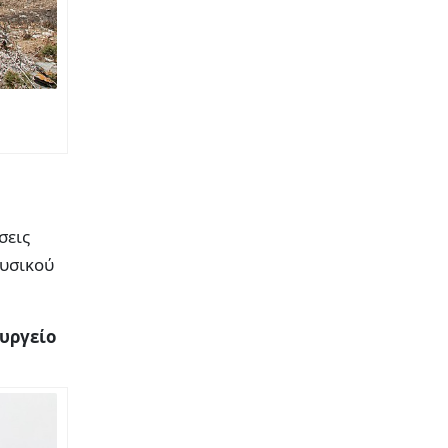
σεις
ουσικού
ουργείο