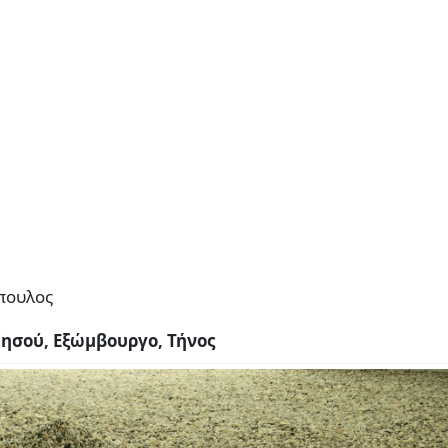
πουλος
σού, Εξώμβουργο, Τήνος