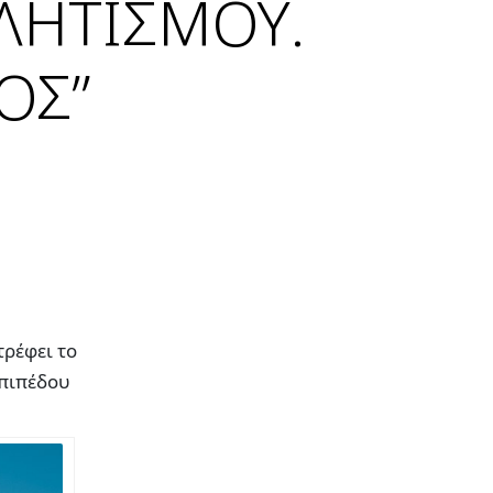
ΛΗΤΙΣΜΟΥ.
ΟΣ”
τρέφει το
επιπέδου