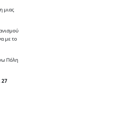
η μιας
γανισμού
α με το
Άνω Πόλη
 27