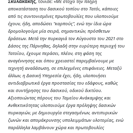
Σκυλακάκης
, τόνισε:
«Με στόχο την πλήρη
αποκατάσταση του δασικού τοπίου στο Τατόι, κάποιες
από τις συντονισμένες πρωτοβουλίες που υλοποιούμε
έχουν, ήδη, αποδώσει “καρπούς”, ενώ την ίδια ώρα
δρομολογούμε μία σειρά, σημαντικών, πρόσθετων
δράσεων. Μετά την πυρκαγιά τον Αύγουστο του 2021 στο
Δάσος της Πάρνηθας, δηλαδή ​στην ευρύτερη περιοχή του
Τατοΐου, έχουμε περάσει, πλέον, στη φάση της
αναγέννησης και όπου χρειαστεί παρεμβαίνουμε με
τεχνητή αναδάσωση, σε επιλεγμένες επιφάνειες. Μεταξύ
άλλων, η Δασική Υπηρεσία έχει, ήδη, υλοποιήσει
αντιδιαβρωτικά έργα προστασίας του εδάφους, καθώς
και συντήρησης του δασικού, οδικού δικτύου.
Αξιοποιώντας πόρους του Ταμείου Ανάκαμψης και
Ανθεκτικότητας υλοποιούμε έργα πρόληψης δασικών
πυρκαγιών, με δημιουργία στεγασμένων, αντιπυρικών
ζωνών και απομάκρυνσης υπολειμμάτων υλοτομίας, ενώ
παράλληλα λαμβάνουν χώρα και πρωτοβουλίες