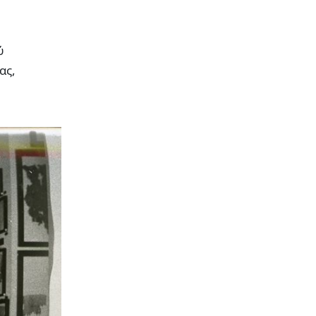
ύ
ας,