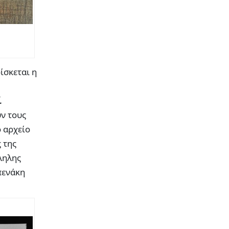
ίσκεται η
ί
ν τους
ο αρχείο
 της
ληλης
πενάκη