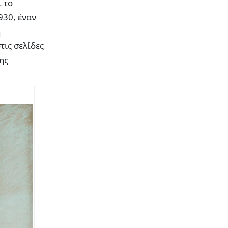
 το
930, έναν
η
τις σελίδες
ης