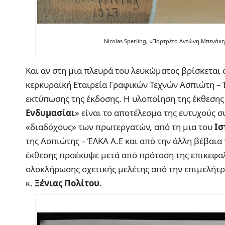
Nicolas Sperling, «Πορτρέτο Αντώνη Μπενάκη
Και αν στη μια πλευρά του λευκώματος βρίσκεται 
κερκυραϊκή Εταιρεία Γραφικών Τεχνών Ασπιώτη – Έ
εκτύπωσης της έκδοσης. H υλοποίηση της έκθεση
Ενδυμασίαι
» είναι το αποτέλεσμα της ευτυχούς 
«διαδόχους» των πρωτεργατών, από τη μια του
Ισ
της Ασπιώτης – ΈΛΚΑ Α.Ε και από την άλλη βέβαι
έκθεσης προέκυψε μετά από πρόταση της επικεφαλ
ολοκλήρωσης σχετικής μελέτης από την επιμελήτ
κ.
Ξένιας Πολίτου
.