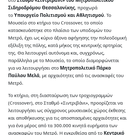
στο
Σταθμό «Σιντριβάνι» του Μητροπολιτικού
Σιδηροδρόμου Θεσσαλονίκης
, προχωρά
το
Υπουργείο Πολιτισμού και Αθλητισμού
. Το
Μουσείο στο κτήριο του Crossover, το οποίο
κατασκευάστηκε στο πλαίσιο των υποδομών του
Μετρό, έχει ως κύριο άξονα αφήγησης την πολεοδομική
εξέλιξη της πόλης, κατά μήκος της κεντρικής αρτηρίας
της. Θα λειτουργεί αυτόνομα και, συγχρόνως,
παράλληλα με το Μουσείο, το οποίο διαμορφώνεται
για να λειτουργήσει στο
Μητροπολιτικό Πάρκο
Παύλου Μελά
, με αρχαιότητες από τις ανασκαφές του
Μετρό.
Το κτήριο, στη διασταύρωση των τροχιογραμμών
(Crossover), στο Σταθμό «Σιντριβάνι», προορίζεται να
λειτουργήσει ως σύγχρονος μουσειακός χώρος έκθεσης
και αποθήκευσης για τις αποσπασμένες αρχαιότητες και
για ένα μέρος από τα 300.000 κινητά ευρήματα των
ανασκαφών του Μετρό. Η εγκριθείσα από το
Κεντρικό