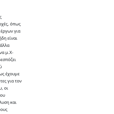
ς
οχές, όπως
 έργων για
ήδη είναι
 άλλα
να μ.Χ-
δεσπόζει
ύ
ως έχουμε
τες για τον
, οι
του
λυση και
ρους