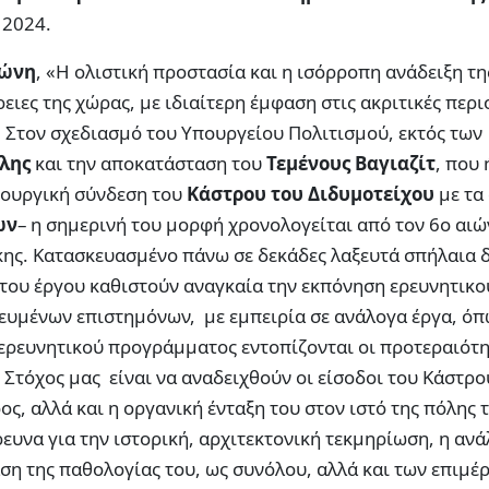
 2024.
δώνη
, «Η ολιστική προστασία και η ισόρροπη ανάδειξη τη
ρειες της χώρας, με ιδιαίτερη έμφαση στις ακριτικές περι
. Στον σχεδιασμό του Υπουργείου Πολιτισμού, εκτός των
λης
και την αποκατάσταση του
Τεμένους Βαγιαζίτ
, που 
ιτουργική σύνδεση του
Κάστρου του Διδυμοτείχου
με τα
ων
– η σημερινή του μορφή χρονολογείται από τον 6ο αιώ
κης. Κατασκευασμένο πάνω σε δεκάδες λαξευτά σπήλαια 
του έργου καθιστούν αναγκαία την εκπόνηση ερευνητικο
ευμένων επιστημόνων, με εμπειρία σε ανάλογα έργα, όπ
υ ερευνητικού προγράμματος εντοπίζονται οι προτεραιότη
όχος μας είναι να αναδειχθούν οι είσοδοι του Κάστρου
ς, αλλά και η οργανική ένταξη του στον ιστό της πόλης 
ευνα για την ιστορική, αρχιτεκτονική τεκμηρίωση, η ανά
ση της παθολογίας του, ως συνόλου, αλλά και των επιμέ