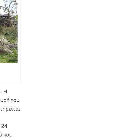
. Η
χυρή του
τηρείται
 24
ύ και