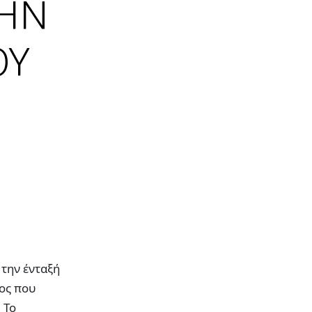
ΤΗΝ
ΟΥ
 την ένταξή
ος που
. Το