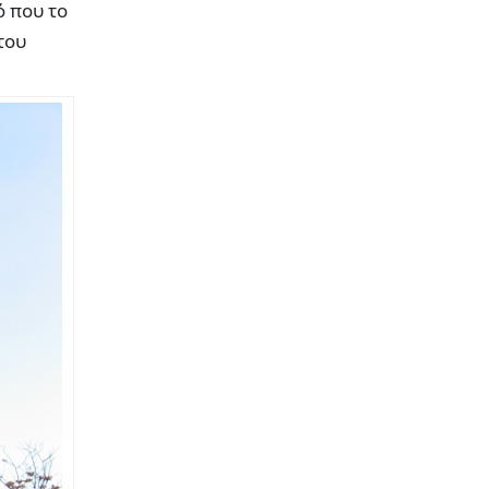
ό που το
του