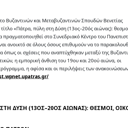
ύτο Βυζαντινών και Μεταβυζαντινών Σπουδών Βενετίας
τίτλο «Πάτρα, πύλη στη Δύση (13ος–20ός αιώνας): θεσμο
θα πραγματοποιηθεί στο Συνεδριακό Κέντρο του Πανεπισ
ίναι ανοικτό σε όλους όσους επιθυμούν να το παρακολου
α όπως οι σχέσεις που αναπτύχθηκαν μεταξύ της Βυζαντ
τικών, η εμπορική άνθιση του 19ου και 20ού αιώνα, οι
 πρόγραμμα, η αφίσα και οι περιλήψεις των ανακοινώσεω
st.wpnet.upatras.gr/
 ΣΤΗ ΔΥΣΗ (13ΟΣ–20ΟΣ ΑΙΩΝΑΣ): ΘΕΣΜΟΙ, ΟΙ