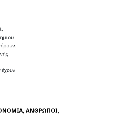
ί,
τημίου
θήσουν.
ινής
ν έχουν
ΚΟΝΟΜΙΑ, ΑΝΘΡΩΠΟΙ,