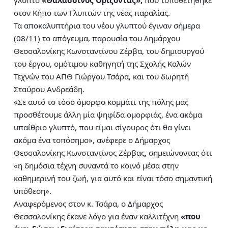
γλυπτό
«Θαλασσινός Ορίζοντας»,
που τοποθετήθηκε
στον Κήπο των Γλυπτών της νέας παραλίας.
Τα αποκαλυπτήρια του νέου γλυπτού έγιναν σήμερα
(08/11) το απόγευμα, παρουσία του Δημάρχου
Θεσσαλονίκης Κωνσταντίνου Ζέρβα, του δημιουργού
του έργου, ομότιμου καθηγητή της Σχολής Καλών
Τεχνών του ΑΠΘ Γιώργου Τσάρα, και του δωρητή
Σταύρου Ανδρεάδη.
«Σε αυτό το τόσο όμορφο κομμάτι της πόλης μας
προσθέτουμε άλλη μία ψηφίδα ομορφιάς, ένα ακόμα
υπαίθριο γλυπτό, που είμαι σίγουρος ότι θα γίνει
ακόμα ένα τοπόσημο», ανέφερε ο Δήμαρχος
Θεσσαλονίκης Κωνσταντίνος Ζέρβας, σημειώνοντας ότι
«η δημόσια τέχνη συναντά το κοινό μέσα στην
καθημερινή του ζωή, για αυτό και είναι τόσο σημαντική
υπόθεση».
Αναφερόμενος στον κ. Τσάρα, ο Δήμαρχος
Θεσσαλονίκης έκανε λόγο για έναν καλλιτέχνη
«που