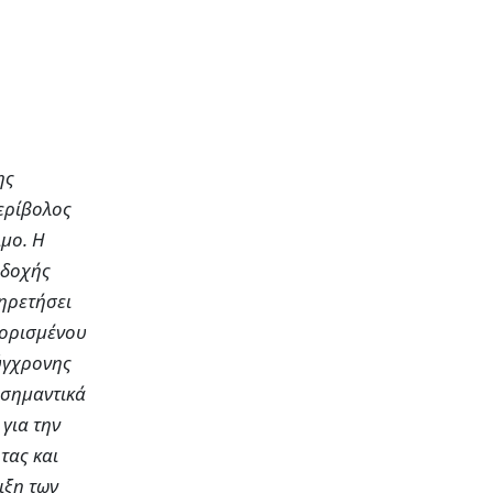
ης
περίβολος
ιμο. Η
οδοχής
πηρετήσει
ιορισμένου
σύγχρονης
 σημαντικά
για την
τας και
ιξη των