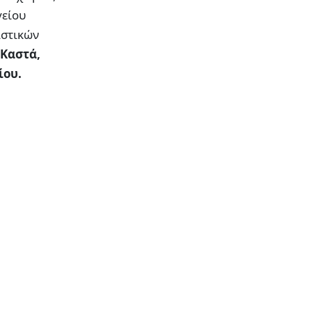
γείου
ιστικών
 Καστά,
ίου.