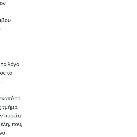
τον
ύμβου
ο
 το λόγο
ος το
ι
σκοπό το
ς τμήμα
ην πορεία
έλη, που,
να