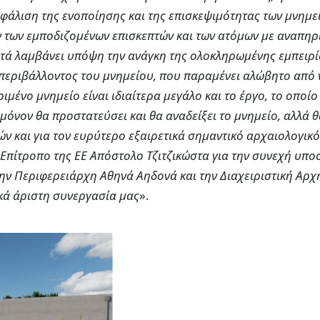
φάλιση της ενοποίησης και της επισκεψιμότητας των μνημε
 των εμποδιζομένων επισκεπτών και των ατόμων με αναπηρί
ά λαμβάνει υπόψη την ανάγκη της ολοκληρωμένης εμπειρία
ύ περιβάλλοντος του μνημείου, που παραμένει αλώβητο από 
ιμένο μνημείο είναι ιδιαίτερα μεγάλο και το έργο, το οποίο
 μόνον θα προστατεύσει και θα αναδείξει το μνημείο, αλλά 
ών και για τον ευρύτερο εξαιρετικά σημαντικό αρχαιολογικ
 Επίτροπο της ΕΕ Απόστολο Τζιτζικώστα για την συνεχή υπο
ην Περιφερειάρχη Αθηνά Αηδονά και την Διαχειριστική Αρχ
ικά άριστη συνεργασία μας
».