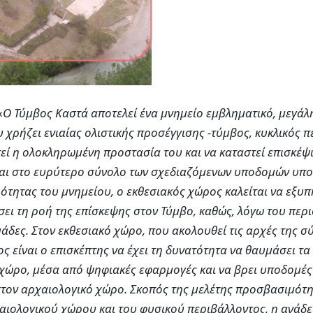
«
Ο Τύμβος Καστά αποτελεί ένα μνημείο εμβληματικό, μεγάλ
υ χρήζει ενιαίας ολιστικής προσέγγισης -τύμβος, κυκλικός 
τεί η ολοκληρωμένη προστασία του και να καταστεί επισκέψ
αι στο ευρύτερο σύνολο των σχεδιαζόμενων υποδομών υπ
ερότητας του μνημείου, ο εκθεσιακός χώρος καλείται να εξυ
ίσει τη ροή της επίσκεψης στον Τύμβο, καθώς, λόγω του περ
μάδες. Στον εκθεσιακό χώρο, που ακολουθεί τις αρχές της 
ος είναι ο επισκέπτης να έχει τη δυνατότητα να θαυμάσει τα
 χώρο, μέσα από ψηφιακές εφαρμογές και να βρει υποδομές 
τον αρχαιολογικό χώρο. Σκοπός της μελέτης προσβασιμότη
αιολογικού χώρου και του φυσικού περιβάλλοντος, η ανάδε