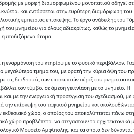
ιαδρομής με μορφή διαμορφωμένου μονοπατιού οδηγεί σ
εικνύεται και εντάσσεται στην ευρύτερη διαμόρφωση του
ιστικής εμπειρίας επίσκεψης. Το έργο ανάδειξης του Τ
ή του μνημείου για όλους αδιακρίτως, καθώς το μνημεί
ι εμποδιζόμενα άτομα.
 η εναρμόνιση του κτηρίου με το φυσικό περιβάλλον. Για
ο μεγαλύτερο τμήμα του, με ορατή την κύρια όψη του πρ
με τις διαδρομές των επισκεπτών πέριξ του μνημείου κα
βάλλει τον τύμβο, σε άμεση γειτνίαση με το μνημείο. Η
 και με την ενεργειακή προσέγγιση του σχεδιασμού, με 
ά την επίσκεψη του ταφικού μνημείου και ακολουθώντα
ον εκθεσιακό χώρο, ο οποίος του αποκαλύπτεται πάνω στ
ακό χώρο προβλέπεται να στεγαστούν τα αρχιτεκτονικά μ
ολογικό Μουσείο Αμφίπολης, και τα οποία δεν δύνανται 