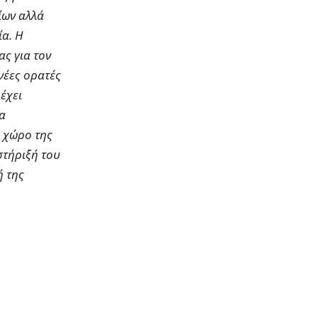
ίων αλλά
α. Η
ς για τον
νέες ορατές
 έχει
θα
ό χώρο της
στήριξή του
ή της