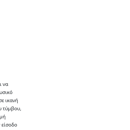
ι να
υσικό
σε ικανή
υ τύμβου,
ομή
ν είσοδο