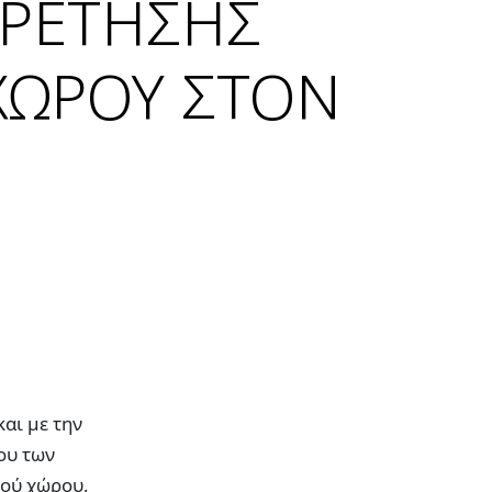
ΡΕΤΗΣΗΣ
ΧΩΡΟΥ ΣΤΟΝ
αι με την
ου των
κού χώρου,