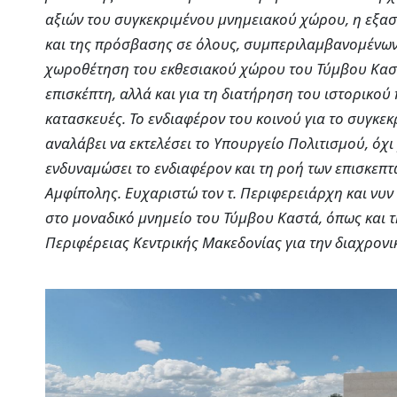
αξιών του συγκεκριμένου μνημειακού χώρου, η εξασ
και της πρόσβασης σε όλους, συμπεριλαμβανομένων
χωροθέτηση του εκθεσιακού χώρου του Τύμβου Καστ
επισκέπτη, αλλά και για τη διατήρηση του ιστορικο
κατασκευές. Το ενδιαφέρον του κοινού για το συγκεκρ
αναλάβει να εκτελέσει το Υπουργείο Πολιτισμού, όχι
ενδυναμώσει το ενδιαφέρον και τη ροή των επισκεπτ
Αμφίπολης. Ευχαριστώ τον τ. Περιφερειάρχη και νυν
στο μοναδικό μνημείο του Τύμβου Καστά, όπως και τ
Περιφέρειας Κεντρικής Μακεδονίας για την διαχρον