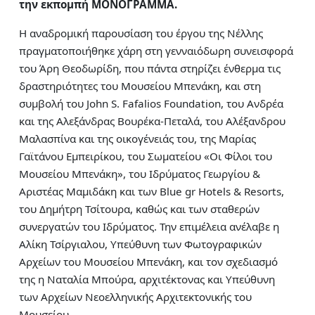
την εκπομπή ΜΟΝΟΓΡΑΜΜΑ
.
Η αναδρομική παρουσίαση του έργου της Νέλλης
πραγματοποιήθηκε χάρη στη γενναιόδωρη συνεισφορά
του Άρη Θεοδωρίδη, που πάντα στηρίζει ένθερμα τις
δραστηριότητες του Μουσείου Μπενάκη, και στη
συμβολή του John S. Fafalios Foundation, του Ανδρέα
και της Αλεξάνδρας Βουρέκα-Πεταλά, του Αλέξανδρου
Μαλασπίνα και της οικογένειάς του, της Μαρίας
Γαϊτάνου Εμπειρίκου, του Σωματείου «Οι Φίλοι του
Μουσείου Μπενάκη», του Ιδρύματος Γεωργίου &
Αριστέας Μαμιδάκη και των Blue gr Hotels & Resorts,
του Δημήτρη Τσίτουρα, καθώς και των σταθερών
συνεργατών του Ιδρύματος. Την επιμέλεια ανέλαβε η
Αλίκη Τσίργιαλου, Υπεύθυνη των Φωτογραφικών
Αρχείων του Μουσείου Μπενάκη, και τον σχεδιασμό
της η Ναταλία Μπούρα, αρχιτέκτονας και Υπεύθυνη
των Αρχείων Νεοελληνικής Αρχιτεκτονικής του
Μουσείου.