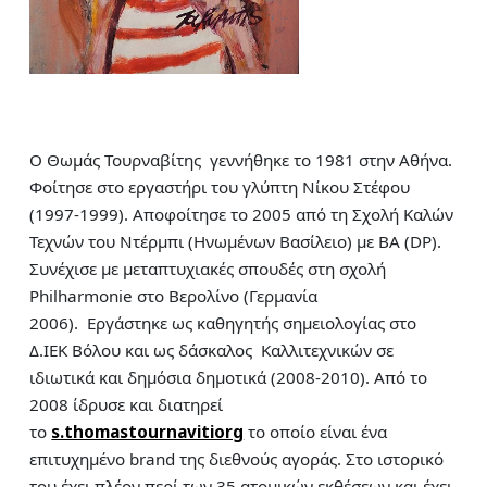
Ο Θωμάς Τουρναβίτης γεννήθηκε το 1981 στην Αθήνα.
Φοίτησε στο εργαστήρι του γλύπτη Νίκου Στέφου
(1997-1999). Αποφοίτησε το 2005 από τη Σχολή Καλών
Τεχνών του Ντέρμπι (Ηνωμένων Βασίλειο) με BA (DP).
Συνέχισε με μεταπτυχιακές σπουδές στη σχολή
Philharmonie στο Βερολίνο (Γερμανία
2006). Εργάστηκε ως καθηγητής σημειολογίας στο
Δ.ΙΕΚ Βόλου και ως δάσκαλος Καλλιτεχνικών σε
ιδιωτικά και δημόσια δημοτικά (2008-2010). Από το
2008 ίδρυσε και διατηρεί
το
s.thomastournavitiorg
το οποίο είναι ένα
επιτυχημένο brand της διεθνούς αγοράς. Στο ιστορικό
του έχει πλέον περί των 35 ατομικών εκθέσεων και έχει