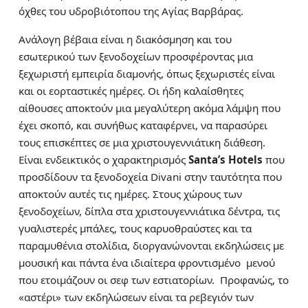
όχθες του υδροβιότοπου της Αγίας Βαρβάρας.
Ανάλογη βέβαια είναι η διακόσμηση και του
εσωτερικού των ξενοδοχείων προσφέροντας μια
ξεχωριστή εμπειρία διαμονής, όπως ξεχωριστές είναι
και οι εορταστικές ημέρες. Οι ήδη καλαίσθητες
αίθουσες αποκτούν μια μεγαλύτερη ακόμα λάμψη που
έχει σκοπό, και συνήθως καταφέρνει, να παρασύρει
τους επισκέπτες σε μια χριστουγεννιάτικη διάθεση.
Είναι ενδεικτικός ο χαρακτηρισμός
Santa’
s
Hotels
που
προσδίδουν τα ξενοδοχεία Divani στην ταυτότητα που
αποκτούν αυτές τις ημέρες. Στους χώρους των
ξενοδοχείων, δίπλα στα χριστουγεννιάτικα δέντρα, τις
γυαλιστερές μπάλες, τους καρυοθραύστες και τα
παραμυθένια στολίδια, διοργανώνονται εκδηλώσεις με
μουσική και πάντα ένα ιδιαίτερα φροντισμένο μενού
που ετοιμάζουν οι σεφ των εστιατορίων. Προφανώς, το
«αστέρι» των εκδηλώσεων είναι τα ρεβεγιόν των