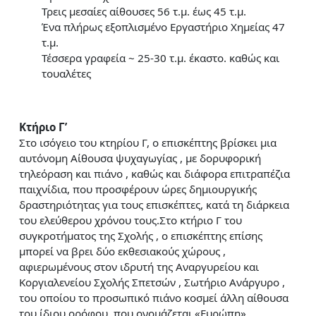
Τρεις μεσαίες αίθουσες 56 τ.μ. έως 45 τ.μ.
Ένα πλήρως εξοπλισμένο Εργαστήριο Χημείας 47
τ.μ.
Τέσσερα γραφεία ~ 25-30 τ.μ. έκαστο. καθώς και
τουαλέτες
Κτήριο Γ’
Στο ισόγειο του κτηρίου Γ, ο επισκέπτης βρίσκει μια
αυτόνομη Αίθουσα ψυχαγωγίας , με δορυφορική
τηλεόραση και πιάνο , καθώς και διάφορα επιτραπέζια
παιχνίδια, που προσφέρουν ώρες δημιουργικής
δραστηριότητας για τους επισκέπτες, κατά τη διάρκεια
του ελεύθερου χρόνου τους.Στο κτήριο Γ του
συγκροτήματος της Σχολής , ο επισκέπτης επίσης
μπορεί να βρει δύο εκθεσιακούς χώρους ,
αφιερωμένους στον ιδρυτή της Αναργυρείου και
Κοργιαλενείου Σχολής Σπετσών , Σωτήριο Ανάργυρο ,
του οποίου το προσωπικό πιάνο κοσμεί άλλη αίθουσα
του ίδιου ορόφου, που ονομάζεται «Ευρώπη»,